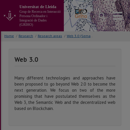
Go
Universitat de Lleida
to
Grup de Recerca en Interacció
the
Persona Ordinador i
main
Integració de Dades
(GRIHO)
content
of
Home
/
Research
/
Research areas
/
Web 3.0 (Semantics & Blockchain)
the
page
Web 3.0
Many different technologies and approaches have
been proposed to go beyond Web 2.0 to become the
next generation. We focus on two of the more
promising that have postulated themselves as the
Web 3, the Semantic Web and the decentralized web
based on Blockchain.