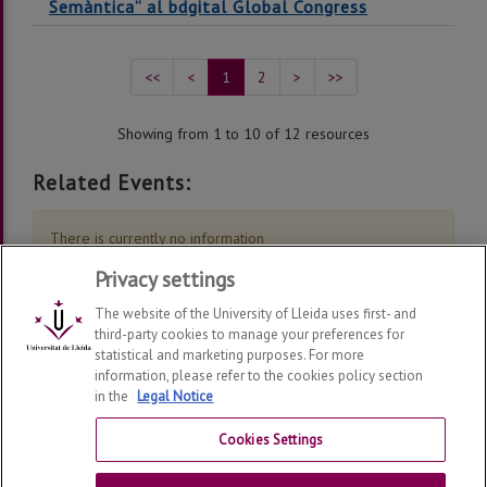
Semàntica” al bdgital Global Congress
<<
<
1
2
>
>>
Showing from 1 to 10 of 12 resources
Related Events:
There is currently no information
Privacy settings
The website of the University of Lleida uses first- and
third-party cookies to manage your preferences for
statistical and marketing purposes. For more
information, please refer to the cookies policy section
Grup de Recerca en Interacció Persona Ordinador i
in the
Legal Notice
Integració de Dades
2026
| Telf: 973 70 27 40 | 973 70
27 59
Cookies Settings
Contact