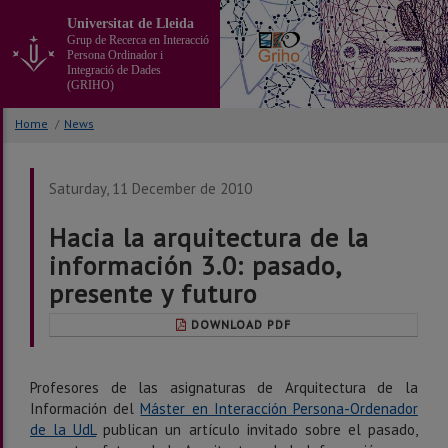
Go
Universitat de Lleida
to
Grup de Recerca en Interacció
the
Persona Ordinador i
main
Integració de Dades
(GRIHO)
content
of
Home
/
News
the
page
Saturday, 11 December de 2010
Hacia la arquitectura de la
información 3.0: pasado,
presente y futuro
DOWNLOAD PDF
Profesores de las asignaturas de Arquitectura de la
Información del
Máster en Interacción Persona-Ordenador
de la UdL
publican un artículo invitado sobre el pasado,