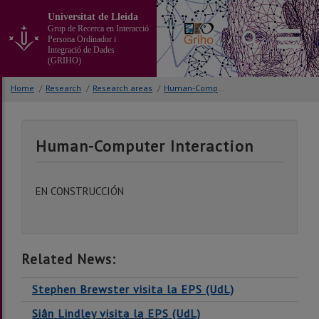
Go
Universitat de Lleida
to
Grup de Recerca en Interacció
the
Persona Ordinador i
main
Integració de Dades
(GRIHO)
content
of
Home
/
Research
/
Research areas
/
Human-Computer Interaction
the
page
Human-Computer Interaction
EN CONSTRUCCIÓN
Related News:
Stephen Brewster visita la EPS (UdL)
Siân Lindley visita la EPS (UdL)