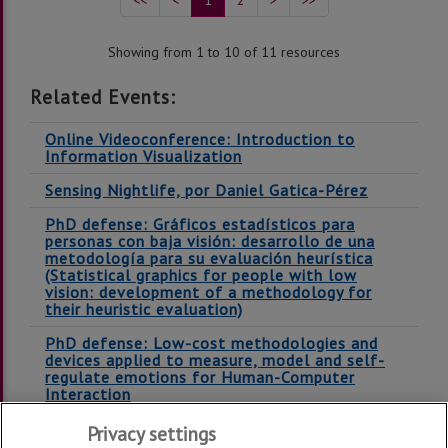
<<
<
1
2
>
>>
Showing from 1 to 10 of 11 resources
Related Events:
Online Videoconference: Introduction to
Information Visualization
Sensing Nightlife, por Daniel Gatica-Pérez
PhD defense: Gráficos estadísticos para
personas con baja visión: desarrollo de una
metodología para su evaluación heurística
(Statistical graphics for people with low
vision: development of a methodology for
their heuristic evaluation)
PhD defense: Low-cost methodologies and
devices applied to measure, model and self-
regulate emotions for Human-Computer
Interaction
Privacy settings
Showing from 1 to 4 of 4 resources