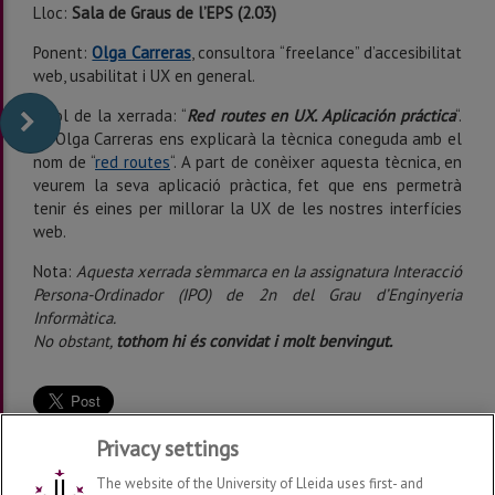
Lloc:
Sala de Graus de l’EPS (2.03)
Ponent:
Olga Carreras
, consultora “freelance” d’accesibilitat
web, usabilitat i UX en general.
Títol de la xerrada: “
Red routes en UX. Aplicación práctica
“.
La Olga Carreras ens explicarà la tècnica coneguda amb el
nom de “
red routes
“. A part de conèixer aquesta tècnica, en
veurem la seva aplicació pràctica, fet que ens permetrà
tenir és eines per millorar la UX de les nostres interfícies
web.
Nota:
Aquesta xerrada s’emmarca en la assignatura Interacció
Persona-Ordinador (IPO) de 2n del Grau d’Enginyeria
Informàtica.
No obstant,
tothom hi és convidat i molt benvingut.
Privacy settings
The website of the University of Lleida uses first- and