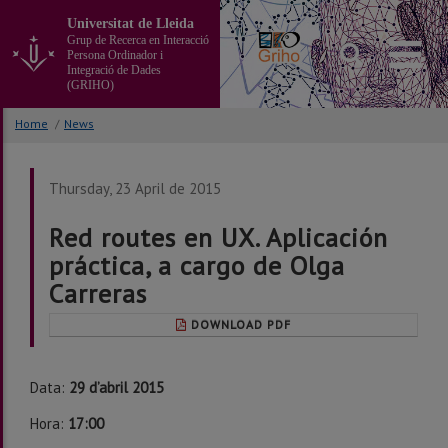
Go
Universitat de Lleida
to
Grup de Recerca en Interacció
the
Persona Ordinador i
main
Integració de Dades
(GRIHO)
content
of
Home
/
News
the
page
Thursday, 23 April de 2015
Red routes en UX. Aplicación
práctica, a cargo de Olga
Carreras
DOWNLOAD PDF
Data:
29 d’abril 2015
Hora:
17:00