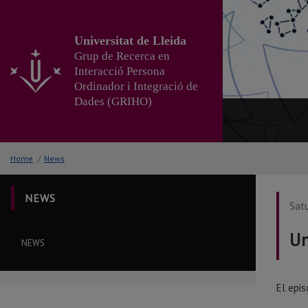
Go
to
the
Universitat de Lleida
main
Grup de Recerca en
content
Interacció Persona
of
Ordinador i Integració de
the
Dades (GRIHO)
page
Home
/
News
NEWS
Satu
Un
NEWS
El epi