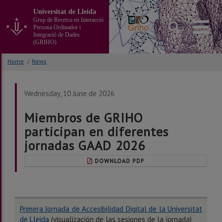
Go
Universitat de Lleida
to
Grup de Recerca en Interacció
the
Persona Ordinador i
main
Integració de Dades
(GRIHO)
content
of
Home
/
News
the
page
Wednesday, 10 June de 2026
Miembros de GRIHO
participan en diferentes
jornadas GAAD 2026
DOWNLOAD PDF
Primera Jornada de Accesibilidad Digital de la Universitat
de Lleida
(visualización de las sesiones de la jornada)