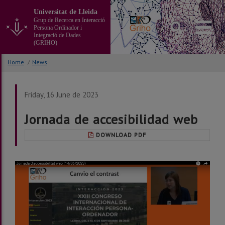
Go
Universitat de Lleida
to
Grup de Recerca en Interacció
the
Persona Ordinador i
main
Integració de Dades
(GRIHO)
content
of
Home
/
News
the
page
Friday, 16 June de 2023
Jornada de accesibilidad web
DOWNLOAD PDF