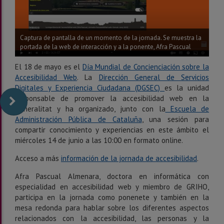
Captura de pantalla de un momento de la jornada. Se muestra la
portada de la web de interacción y a la ponente, Afra Pascual
El 18 de mayo es el
Día Mundial de Concienciación sobre la
Accesibilidad Web
. La
Dirección General de Servicios
Digitales y Experiencia Ciudadana (DGSEC)
es la unidad
responsable de promover la accesibilidad web en la
Generalitat y ha organizado, junto con la
Escuela de
Administración Pública de Cataluña
, una sesión para
compartir conocimiento y experiencias en este ámbito el
miércoles 14 de junio a las 10:00 en formato online.
Acceso a más
información de la jornada de accesibilidad
.
Afra Pascual Almenara, doctora en informática con
especialidad en accesibilidad web y miembro de GRIHO,
participa en la jornada como ponenete y también en la
mesa redonda para hablar sobre los diferentes aspectos
relacionados con la accesibilidad, las personas y la