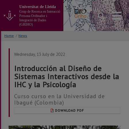
Go
Universitat de Lleida
to
Grup de Recerca en Interacció
the
Persona Ordinador i
main
Integració de Dades
(GRIHO)
content
of
Home
/
News
the
page
Wednesday, 13 July de 2022
Introducción al Diseño de
Sistemas Interactivos desde la
IHC y la Psicología
Curso curso en la Universidad de
Ibagué (Colombia)
DOWNLOAD PDF