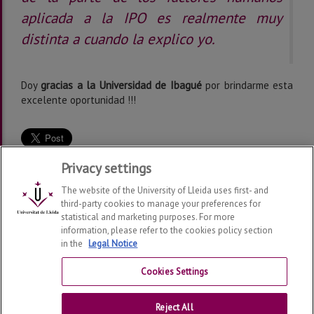
aplicada a la IPO es realmente muy
distinta a cuando la explico yo.
Doy
gracias a la Universidad de Ibagué
por brindarme esta
excelente oportunidad !!!
Privacy settings
The website of the University of Lleida uses first- and
third-party cookies to manage your preferences for
statistical and marketing purposes. For more
information, please refer to the cookies policy section
Grup de Recerca en Interacció Persona Ordinador i
in the
Legal Notice
Integració de Dades
2026
| Telf: 973 70 27 40 | 973 70
27 59
Cookies Settings
Contact
Reject All