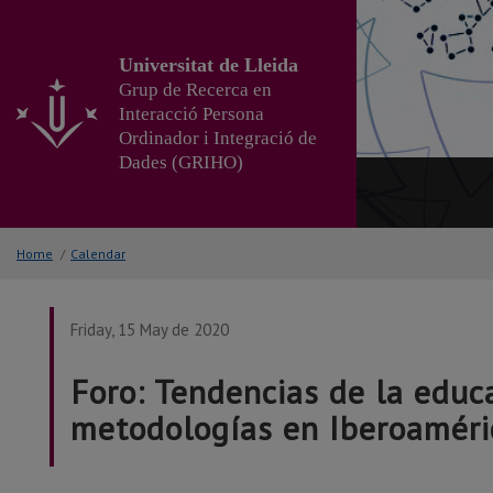
Go
to
the
Universitat de Lleida
main
Grup de Recerca en
content
Interacció Persona
of
Ordinador i Integració de
the
Dades (GRIHO)
page
Home
/
Calendar
Friday, 15 May de 2020
Foro: Tendencias de la educa
metodologías en Iberoaméri