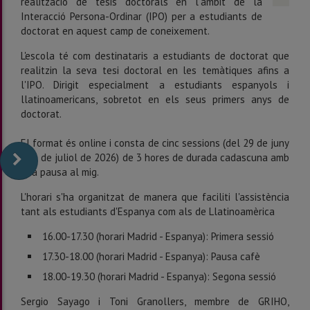
realització de tesis doctorals en l'àmbit de la
Interacció Persona-Ordinar (IPO) per a estudiants de
doctorat en aquest camp de coneixement.
L'escola té com destinataris a estudiants de doctorat que
realitzin la seva tesi doctoral en les temàtiques afins a
l'IPO. Dirigit especialment a estudiants espanyols i
llatinoamericans, sobretot en els seus primers anys de
doctorat.
El format és online i consta de cinc sessions (del 29 de juny
al 3 de juliol de 2026) de 3 hores de durada cadascuna amb
una pausa al mig.
L'horari s'ha organitzat de manera que faciliti l'assistència
tant als estudiants d'Espanya com als de Llatinoamèrica
16.00-17.30 (horari Madrid - Espanya): Primera sessió
17.30-18.00 (horari Madrid - Espanya): Pausa cafè
18.00-19.30 (horari Madrid - Espanya): Segona sessió
Sergio Sayago i Toni Granollers, membre de GRIHO,