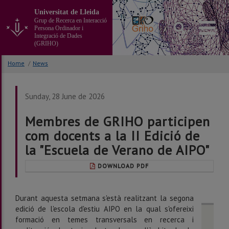
Go
Universitat de Lleida
to
Grup de Recerca en Interacció
the
Persona Ordinador i
main
Integració de Dades
(GRIHO)
content
of
Home
/
News
the
page
Sunday, 28 June de 2026
Membres de GRIHO participen
com docents a la II Edició de
la "Escuela de Verano de AIPO"
DOWNLOAD PDF
Durant aquesta setmana s'està realitzant la segona
edició de l'escola d'estiu AIPO en la qual s'ofereixi
formació en temes transversals en recerca i