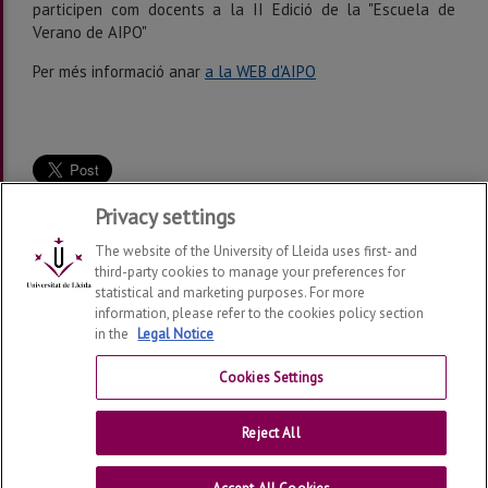
participen com docents a la II Edició de la "Escuela de
Verano de AIPO"
Per més informació anar
a la WEB d'AIPO
Privacy settings
The website of the University of Lleida uses first- and
third-party cookies to manage your preferences for
statistical and marketing purposes. For more
information, please refer to the cookies policy section
Grup de Recerca en Interacció Persona Ordinador i
in the
Legal Notice
Integració de Dades
2026
| Telf: 973 70 27 40 | 973 70
27 59
Cookies Settings
Contact
Reject All
Universitat de Lleida